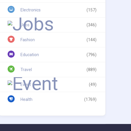
Electronics
(157)
Jobs
(346)
Fashion
(144)
Education
(796)
Travel
(889)
Event
(49)
Health
(1769)