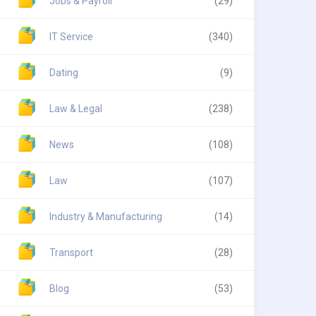
Jobs & Payroll
(29)
IT Service
(340)
Dating
(9)
Law & Legal
(238)
News
(108)
Law
(107)
Industry & Manufacturing
(14)
Transport
(28)
Blog
(53)