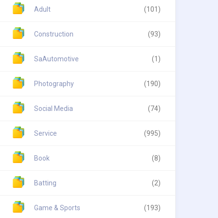
Adult
(101)
Construction
(93)
SaAutomotive
(1)
Photography
(190)
Social Media
(74)
Service
(995)
Book
(8)
Batting
(2)
Game & Sports
(193)