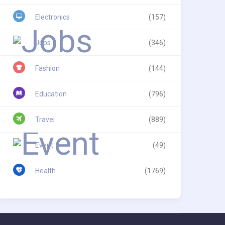
Electronics
(157)
Jobs
(346)
Fashion
(144)
Education
(796)
Travel
(889)
Event
(49)
Health
(1769)