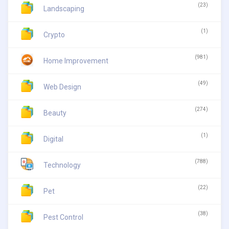
(23)
Landscaping
(1)
Crypto
(981)
Home Improvement
(49)
Web Design
(274)
Beauty
(1)
Digital
(788)
Technology
(22)
Pet
(38)
Pest Control