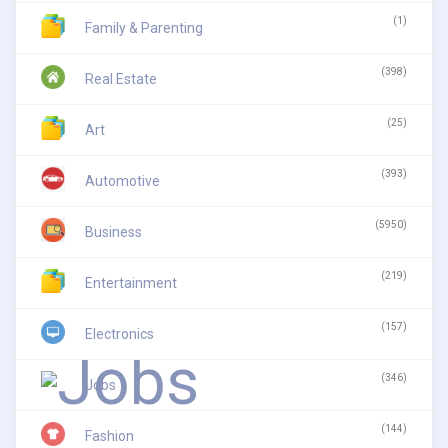
(1)
Family & Parenting
(398)
Real Estate
(25)
Art
(393)
Automotive
(5950)
Business
(219)
Entertainment
(157)
Electronics
(346)
Jobs
(144)
Fashion