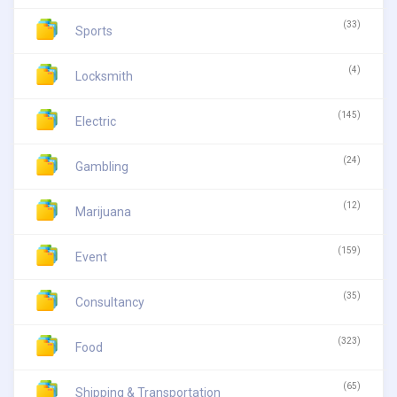
(33)
Sports
(4)
Locksmith
(145)
Electric
(24)
Gambling
(12)
Marijuana
(159)
Event
(35)
Consultancy
(323)
Food
(65)
Shipping & Transportation