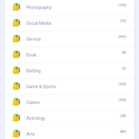
(190)
Photography
(74)
Social Media
(995)
Service
(8)
Book
(2)
Batting
(193)
Game & Sports
(193)
Casino
(28)
Astrology
(89)
Arts