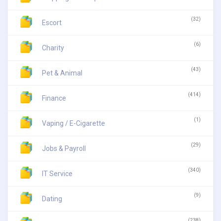
(32)
Escort
(6)
Charity
(43)
Pet & Animal
(414)
Finance
(1)
Vaping / E-Cigarette
(29)
Jobs & Payroll
(340)
IT Service
(9)
Dating
(238)