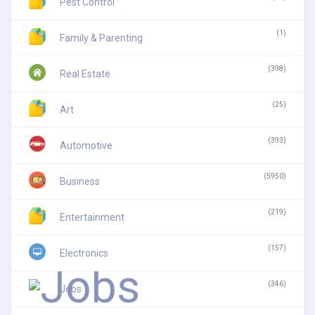
Pest Control
(1)
Family & Parenting
(398)
Real Estate
(25)
Art
(393)
Automotive
(5950)
Business
(219)
Entertainment
(157)
Electronics
(346)
Jobs