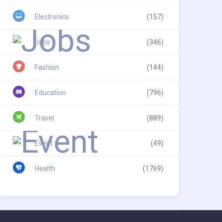
Electronics
(157)
Jobs
(346)
Fashion
(144)
Education
(796)
Travel
(889)
Event
(49)
Health
(1769)