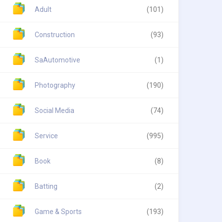
Adult
(101)
Construction
(93)
SaAutomotive
(1)
Photography
(190)
Social Media
(74)
Service
(995)
Book
(8)
Batting
(2)
Game & Sports
(193)