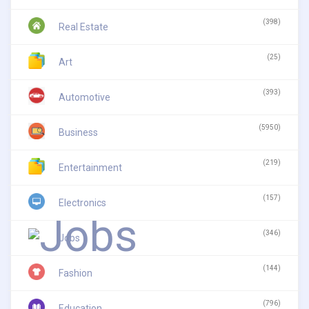
(398)
Real Estate
(25)
Art
(393)
Automotive
(5950)
Business
(219)
Entertainment
(157)
Electronics
(346)
Jobs
(144)
Fashion
(796)
Education