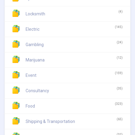
(4)
Locksmith
(145)
Electric
(24)
Gambling
(12)
Marijuana
(159)
Event
(35)
Consultancy
(323)
Food
(65)
Shipping & Transportation
(32)