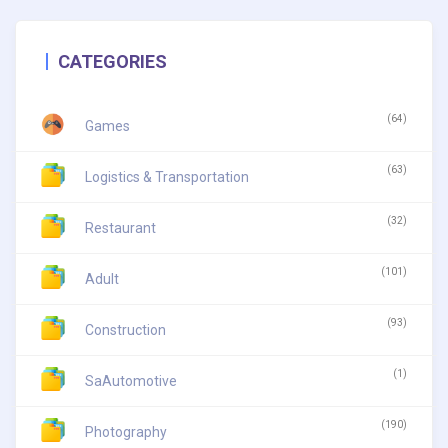
CATEGORIES
(64)
Games
(63)
Logistics & Transportation
(32)
Restaurant
(101)
Adult
(93)
Construction
(1)
SaAutomotive
(190)
Photography