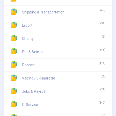
(65)
Shipping & Transportation
(32)
Escort
(6)
Charity
(43)
Pet & Animal
(414)
Finance
(1)
Vaping / E-Cigarette
(29)
Jobs & Payroll
(340)
IT Service
(9)