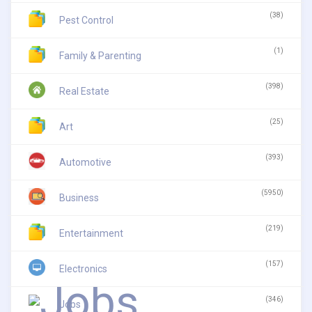
(38)
Pest Control
(1)
Family & Parenting
(398)
Real Estate
(25)
Art
(393)
Automotive
(5950)
Business
(219)
Entertainment
(157)
Electronics
(346)
Jobs