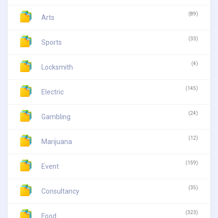
(89)
Arts
(33)
Sports
(4)
Locksmith
(145)
Electric
(24)
Gambling
(12)
Marijuana
(159)
Event
(35)
Consultancy
(323)
Food