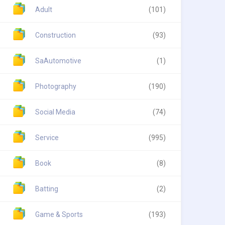
Adult
(101)
Construction
(93)
SaAutomotive
(1)
Photography
(190)
Social Media
(74)
Service
(995)
Book
(8)
Batting
(2)
Game & Sports
(193)